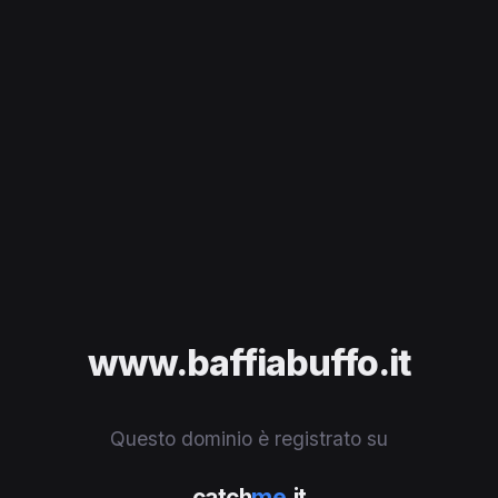
www.baffiabuffo.it
Questo dominio è registrato su
catch
me
.it