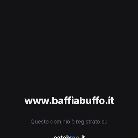
www.baffiabuffo.it
Questo dominio è registrato su
catch
me
.it