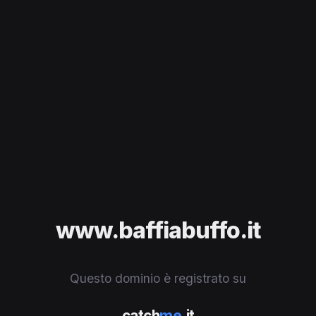
www.baffiabuffo.it
Questo dominio è registrato su
catch
me
.it