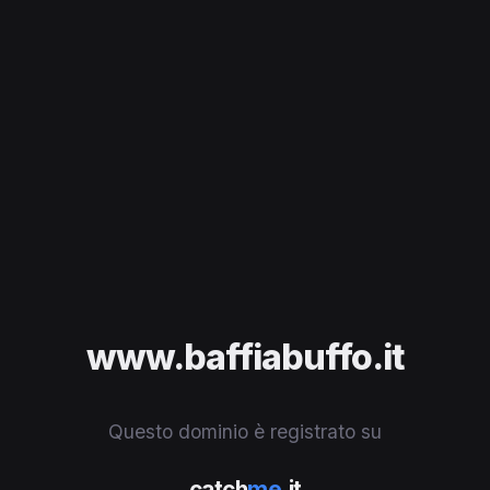
www.baffiabuffo.it
Questo dominio è registrato su
catch
me
.it