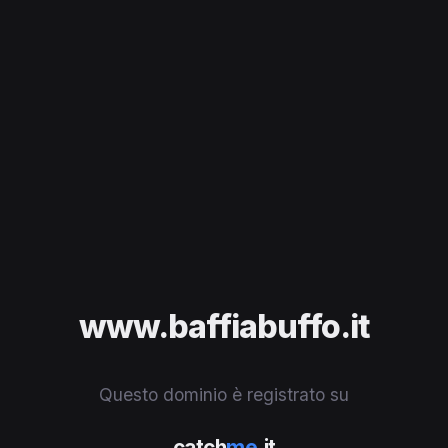
www.baffiabuffo.it
Questo dominio è registrato su
catch
me
.it