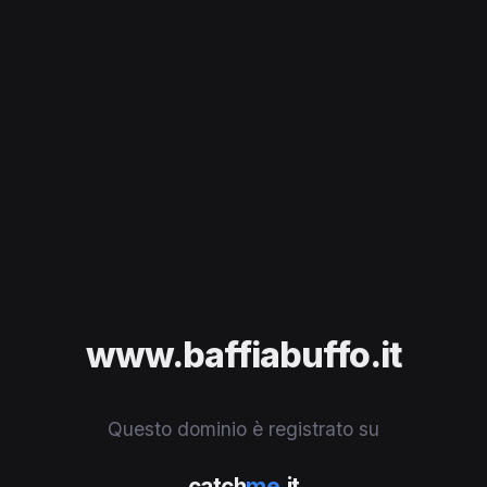
www.baffiabuffo.it
Questo dominio è registrato su
catch
me
.it