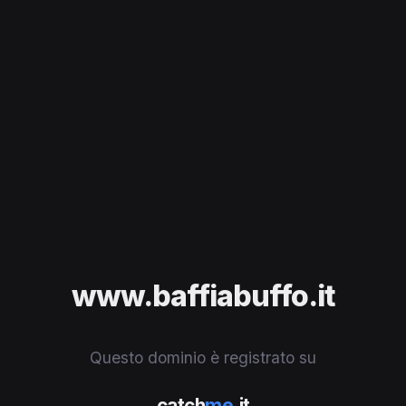
www.baffiabuffo.it
Questo dominio è registrato su
catch
me
.it