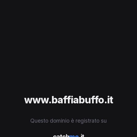
www.baffiabuffo.it
Questo dominio è registrato su
catch
me
.it