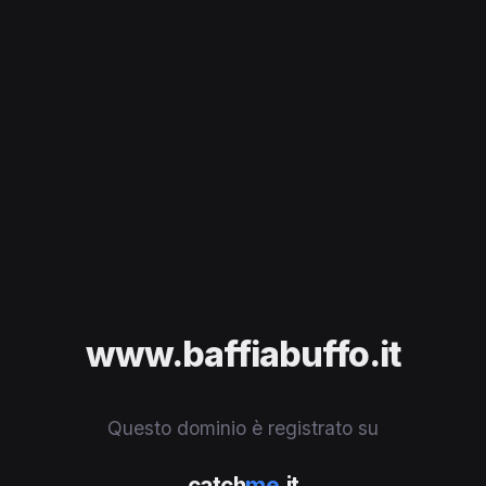
www.baffiabuffo.it
Questo dominio è registrato su
catch
me
.it