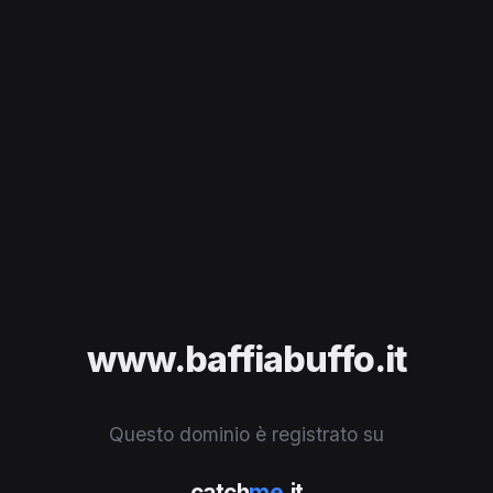
www.baffiabuffo.it
Questo dominio è registrato su
catch
me
.it