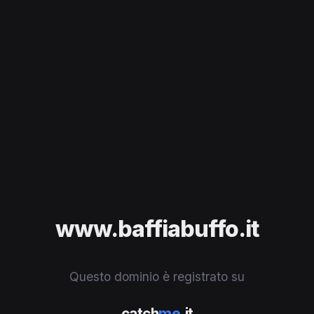
www.baffiabuffo.it
Questo dominio è registrato su
catch
me
.it