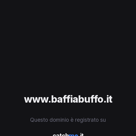
www.baffiabuffo.it
Questo dominio è registrato su
catch
me
.it