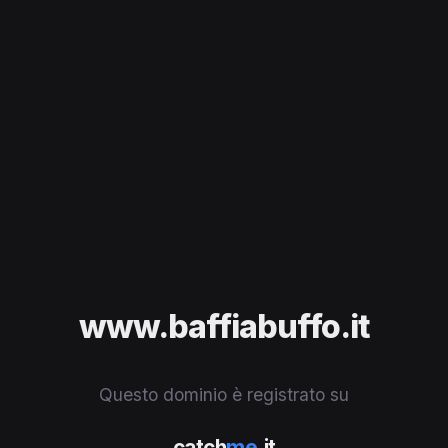
www.baffiabuffo.it
Questo dominio è registrato su
catch
me
.it