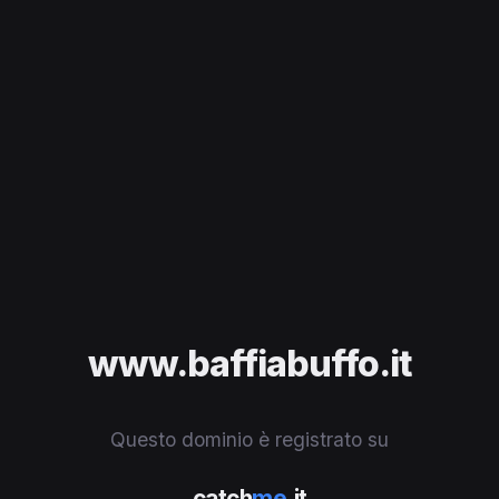
www.baffiabuffo.it
Questo dominio è registrato su
catch
me
.it