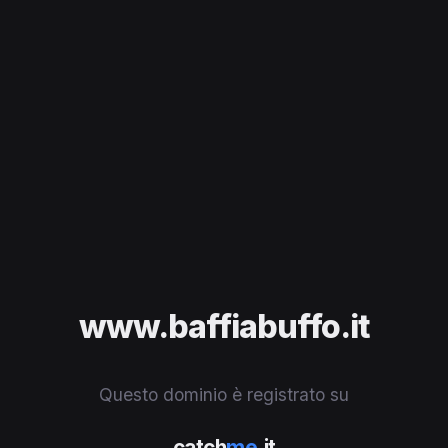
www.baffiabuffo.it
Questo dominio è registrato su
catch
me
.it