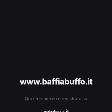
www.baffiabuffo.it
Questo dominio è registrato su
catch
me
.it