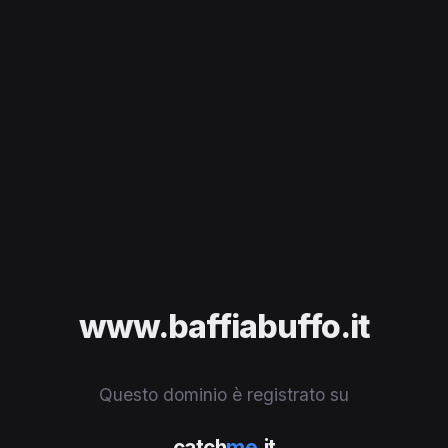
www.baffiabuffo.it
Questo dominio è registrato su
catch
me
.it