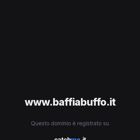
www.baffiabuffo.it
Questo dominio è registrato su
catch
me
.it