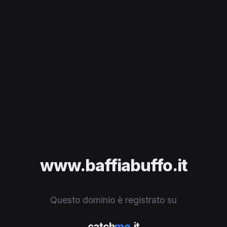
www.baffiabuffo.it
Questo dominio è registrato su
catch
me
.it