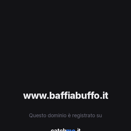
www.baffiabuffo.it
Questo dominio è registrato su
catch
me
.it