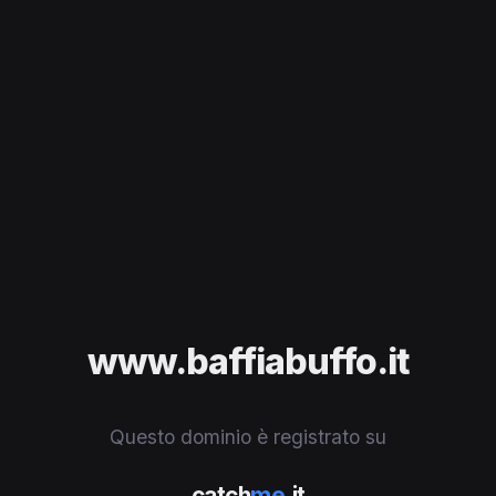
www.baffiabuffo.it
Questo dominio è registrato su
catch
me
.it