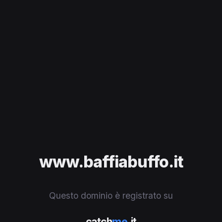
www.baffiabuffo.it
Questo dominio è registrato su
catch
me
.it